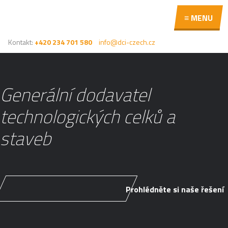
≡ MENU
Kontakt:
+420 234 701 580
info@dci-czech.cz
Generální dodavatel
technologických celků a
staveb
Prohlédněte si naše řešení
Prohlédněte si naše řešení