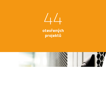
44
otevřených
projektů